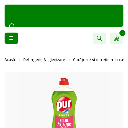
0
Acasă
Detergenți & igienizare
Curățenie și întreținerea casei