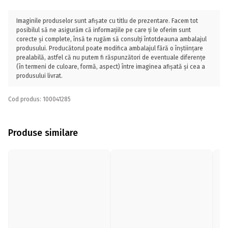
Imaginile produselor sunt afișate cu titlu de prezentare. Facem tot
posibilul să ne asigurăm că informațiile pe care ți le oferim sunt
corecte și complete, însă te rugăm să consulți întotdeauna ambalajul
produsului. Producătorul poate modifica ambalajul fără o înștiințare
prealabilă, astfel că nu putem fi răspunzători de eventuale diferențe
(în termeni de culoare, formă, aspect) între imaginea afișată și cea a
produsului livrat.
Cod produs: 100041285
Produse similare