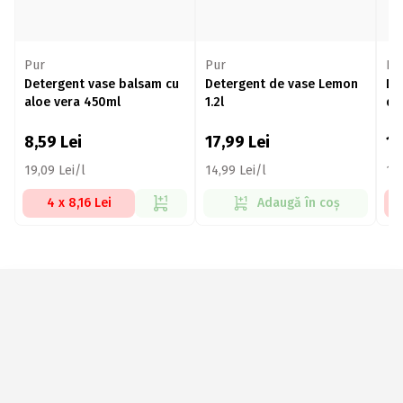
Pur
Pur
Pu
Detergent vase balsam cu
Detergent de vase Lemon
De
aloe vera 450ml
1.2l
de
8,59
Lei
17,99
Lei
1
19,09 Lei/l
14,99 Lei/l
17,
4 x 8,16 Lei
Adaugă în coș