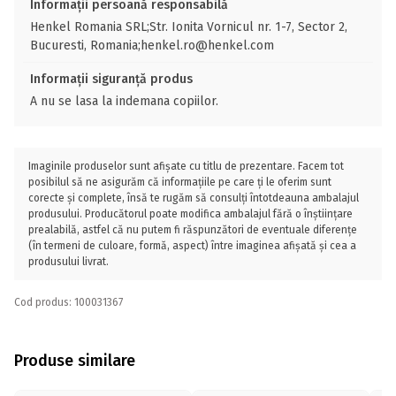
Informații persoană responsabilă
Henkel Romania SRL;Str. Ionita Vornicul nr. 1-7, Sector 2,
Bucuresti, Romania;henkel.ro@henkel.com
Informații siguranță produs
A nu se lasa la indemana copiilor.
Imaginile produselor sunt afișate cu titlu de prezentare. Facem tot
posibilul să ne asigurăm că informațiile pe care ți le oferim sunt
corecte și complete, însă te rugăm să consulți întotdeauna ambalajul
produsului. Producătorul poate modifica ambalajul fără o înștiințare
prealabilă, astfel că nu putem fi răspunzători de eventuale diferențe
(în termeni de culoare, formă, aspect) între imaginea afișată și cea a
produsului livrat.
Cod produs: 100031367
Produse similare