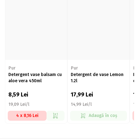
Pur
Pur
Pu
Detergent vase balsam cu
Detergent de vase Lemon
De
aloe vera 450ml
1.2l
de
8,59
Lei
17,99
Lei
1
19,09 Lei/l
14,99 Lei/l
17,
4 x 8,16 Lei
Adaugă în coș