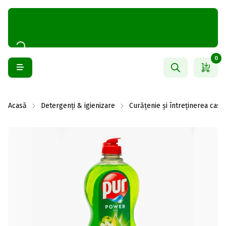
0
Acasă
Detergenți & igienizare
Curățenie și întreținerea casei