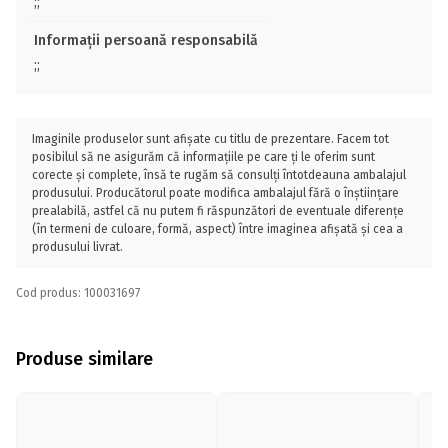
;;
Informații persoană responsabilă
;;
Imaginile produselor sunt afișate cu titlu de prezentare. Facem tot
posibilul să ne asigurăm că informațiile pe care ți le oferim sunt
corecte și complete, însă te rugăm să consulți întotdeauna ambalajul
produsului. Producătorul poate modifica ambalajul fără o înștiințare
prealabilă, astfel că nu putem fi răspunzători de eventuale diferențe
(în termeni de culoare, formă, aspect) între imaginea afișată și cea a
produsului livrat.
Cod produs: 100031697
Produse similare