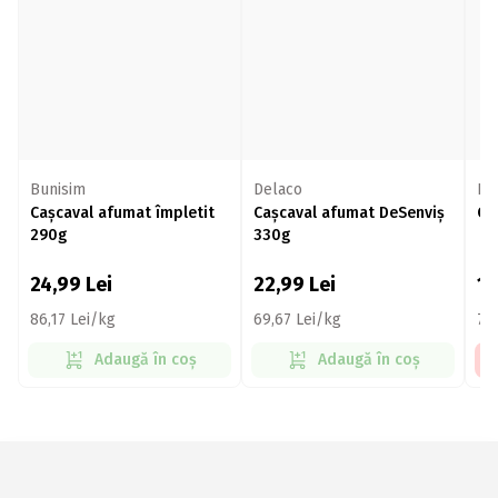
Bunisim
Delaco
Ho
Cașcaval afumat împletit
Cașcaval afumat DeSenviș
Ca
290g
330g
24,99
Lei
22,99
Lei
1
86,17 Lei/kg
69,67 Lei/kg
73
Adaugă în coș
Adaugă în coș