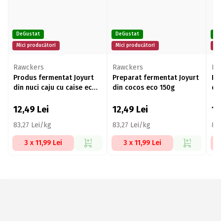
DeGustat
DeGustat
De
Mici producători
Mici producători
Mi
Rawckers
Rawckers
Ra
Produs fermentat Joyurt
Preparat fermentat Joyurt
Pr
din nuci caju cu caise eco
din cocos eco 150g
di
150g
12,49
Lei
12,49
Lei
1
83,27 Lei/kg
83,27 Lei/kg
83
3 x 11,99 Lei
3 x 11,99 Lei