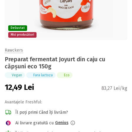
DeGustat
Mici producători
Rawckers
Preparat fermentat Joyurt din caju cu
căpșuni eco 150g
Vegan
Fara lactoza
Eco
12,49
Lei
83,27 Lei/kg
Avantajele Freshful:
Îl poți primi Când îți livrăm?
Genius
Ai livrare gratuită cu