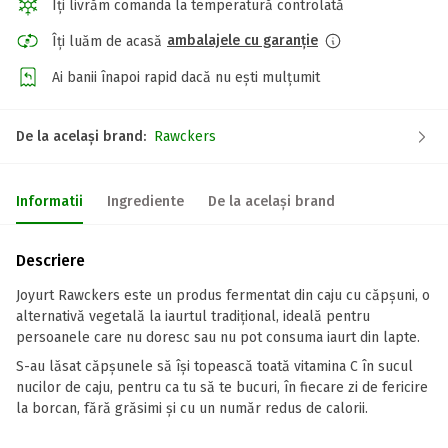
Îți livrăm comanda la temperatură controlată
ambalajele cu garanție
Îți luăm de acasă
Ai banii înapoi rapid dacă nu ești mulțumit
De la același brand:
Rawckers
Informatii
Ingrediente
De la același brand
Descriere
Joyurt Rawckers este un produs fermentat din caju cu căpșuni, o
alternativă vegetală la iaurtul tradițional, ideală pentru
persoanele care nu doresc sau nu pot consuma iaurt din lapte.
S-au lăsat căpșunele să își topească toată vitamina C în sucul
nucilor de caju, pentru ca tu să te bucuri, în fiecare zi de fericire
la borcan, fără grăsimi și cu un număr redus de calorii.