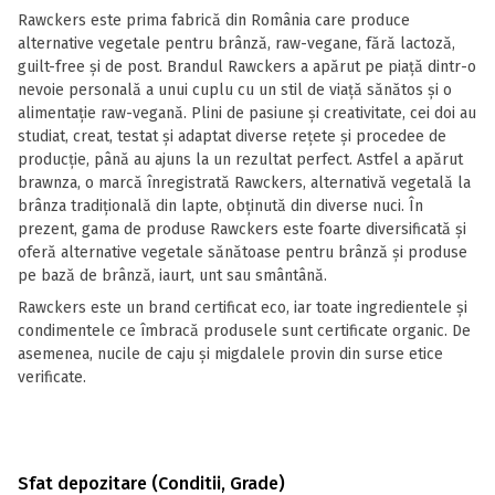
Rawckers este prima fabrică din România care produce
alternative vegetale pentru brânză, raw-vegane, fără lactoză,
guilt-free și de post. Brandul Rawckers a apărut pe piață dintr-o
nevoie personală a unui cuplu cu un stil de viață sănătos și o
alimentație raw-vegană. Plini de pasiune și creativitate, cei doi au
studiat, creat, testat și adaptat diverse rețete și procedee de
producție, până au ajuns la un rezultat perfect. Astfel a apărut
brawnza, o marcă înregistrată Rawckers, alternativă vegetală la
brânza tradițională din lapte, obținută din diverse nuci. În
prezent, gama de produse Rawckers este foarte diversificată și
oferă alternative vegetale sănătoase pentru brânză și produse
pe bază de brânză, iaurt, unt sau smântână.
Rawckers este un brand certificat eco, iar toate ingredientele și
condimentele ce îmbracă produsele sunt certificate organic. De
asemenea, nucile de caju și migdalele provin din surse etice
verificate.
Sfat depozitare (Conditii, Grade)