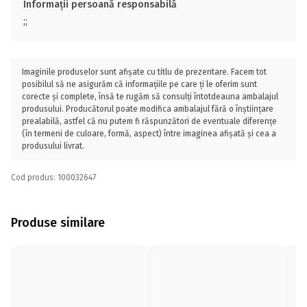
Informații persoană responsabilă
;;
Imaginile produselor sunt afișate cu titlu de prezentare. Facem tot
posibilul să ne asigurăm că informațiile pe care ți le oferim sunt
corecte și complete, însă te rugăm să consulți întotdeauna ambalajul
produsului. Producătorul poate modifica ambalajul fără o înștiințare
prealabilă, astfel că nu putem fi răspunzători de eventuale diferențe
(în termeni de culoare, formă, aspect) între imaginea afișată și cea a
produsului livrat.
Cod produs: 100032647
Produse similare