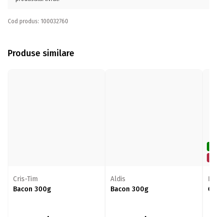
Cod produs: 100032760
Produse similare
De
Mi
Cris-Tim
Aldis
BU
Bacon 300g
Bacon 300g
Gu