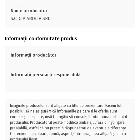
Nume producator
S.C. CIA ABOLIV SRL
Informații conformitate produs
Informații producător
;;
Informații persoană responsabilă
;;
Imaginile produselor sunt afișate cu titlu de prezentare. Facem tot
posibilul să ne asigurăm că informațiile pe care ți le oferim sunt
corecte și complete, însă te rugăm să consulți întotdeauna ambalajul
produsului. Producătorul poate modifica ambalajul fără o înștiințare
prealabilă, astfel că nu putem fi răspunzători de eventuale diferențe
(în termeni de culoare, formă, aspect) între imaginea afișată și cea a
produsului livrat.