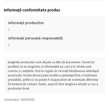
Informații conformitate produs
Informații producător
;;
Informații persoană responsabilă
;;
Imaginile produselor sunt afișate cu titlu de prezentare. Facem tot
posibilul să ne asigurăm că informațiile pe care ți le oferim sunt
corecte și complete, însă te rugăm să consulți întotdeauna ambalajul
produsului. Producătorul poate modifica ambalajul fără o înștiințare
prealabilă, astfel că nu putem fi răspunzători de eventuale diferențe
(în termeni de culoare, formă, aspect) între imaginea afișată și cea a
produsului livrat.
Cod produs: 100035995