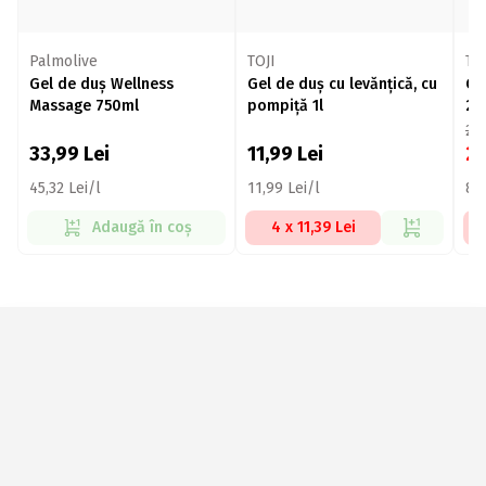
Palmolive
TOJI
Tes
Gel de duș Wellness
Gel de duș cu levănțică, cu
Ge
Massage 750ml
pompiță 1l
25
24
33,99
Lei
11,99
Lei
2
45,32 Lei/l
11,99 Lei/l
83,
Adaugă în coș
4 x 11,39 Lei