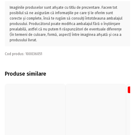
Imaginile produselor sunt afișate cu titlu de prezentare. Facem tot
posibilul să ne asigurăm că informațiile pe care ți le oferim sunt
corecte și complete, însă te rugăm să consulți întotdeauna ambalajul
produsului. Producătorul poate modifica ambalajul fără o înștiințare
prealabilă, astfel că nu putem fi răspunzători de eventuale diferențe
(în termeni de culoare, formă, aspect) între imaginea afișată și cea a
produsului livrat.
Cod produs: 100036051
Produse similare
-1