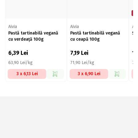
Mi
Aivia
Aivia
Aiv
Pastă tartinabilă vegană
Pastă tartinabilă vegană
Șu
cu verdeață 100g
cu ceapă 100g
6,39
Lei
7,19
Lei
1
63,90 Lei/kg
71,90 Lei/kg
71
3 x 6,13 Lei
3 x 6,90 Lei