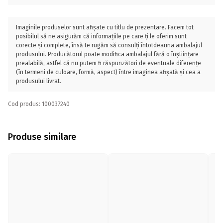
Imaginile produselor sunt afișate cu titlu de prezentare. Facem tot
posibilul să ne asigurăm că informațiile pe care ți le oferim sunt
corecte și complete, însă te rugăm să consulți întotdeauna ambalajul
produsului. Producătorul poate modifica ambalajul fără o înștiințare
prealabilă, astfel că nu putem fi răspunzători de eventuale diferențe
(în termeni de culoare, formă, aspect) între imaginea afișată și cea a
produsului livrat.
Cod produs: 100037240
Produse similare