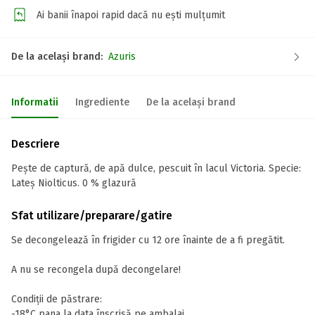
Ai banii înapoi rapid dacă nu ești mulțumit
De la același brand:
Azuris
Informatii
Ingrediente
De la același brand
Descriere
Pește de captură, de apă dulce, pescuit în lacul Victoria. Specie:
Lateș Niolticus. 0 % glazură
Sfat utilizare/preparare/gatire
Se decongelează în frigider cu 12 ore înainte de a fi pregătit.
A nu se recongela după decongelare!
Condiții de păstrare:
-18°C pana la data înscrisă pe ambalaj