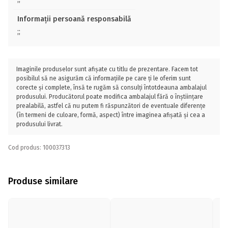
Informații persoană responsabilă
;;
Imaginile produselor sunt afișate cu titlu de prezentare. Facem tot
posibilul să ne asigurăm că informațiile pe care ți le oferim sunt
corecte și complete, însă te rugăm să consulți întotdeauna ambalajul
produsului. Producătorul poate modifica ambalajul fără o înștiințare
prealabilă, astfel că nu putem fi răspunzători de eventuale diferențe
(în termeni de culoare, formă, aspect) între imaginea afișată și cea a
produsului livrat.
Cod produs: 100037313
Produse similare