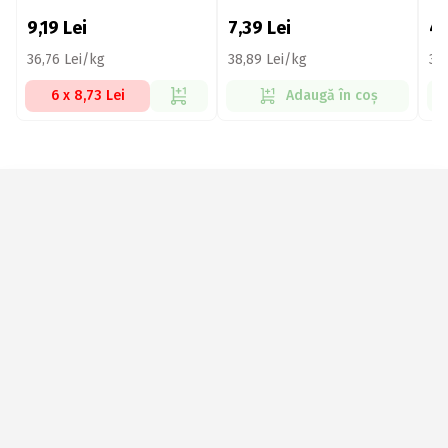
9,19
Lei
7,39
Lei
4
36,76 Lei/kg
38,89 Lei/kg
31
6 x 8,73 Lei
Adaugă în coș