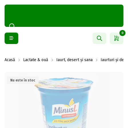
0
Acasă
Lactate & ouă
Iaurt, desert și sana
Iaurturi și des
Nu este în stoc