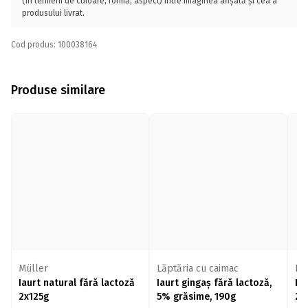
(în termeni de culoare, formă, aspect) între imaginea afișată și cea a
produsului livrat.
Cod produs: 100038164
Produse similare
Müller
Lăptăria cu caimac
La
Iaurt natural fără lactoză
Iaurt gingaș fără lactoză,
Ia
2x125g
5% grăsime, 190g
2%