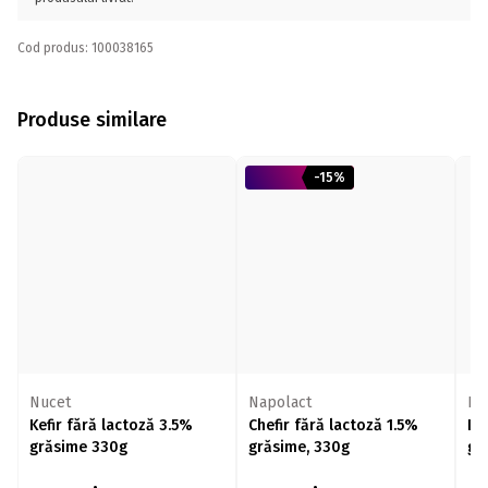
Cod produs: 100038165
Produse similare
-15%
Nucet
Napolact
Nu
Kefir fără lactoză 3.5%
Chefir fără lactoză 1.5%
Ke
grăsime 330g
grăsime, 330g
gr