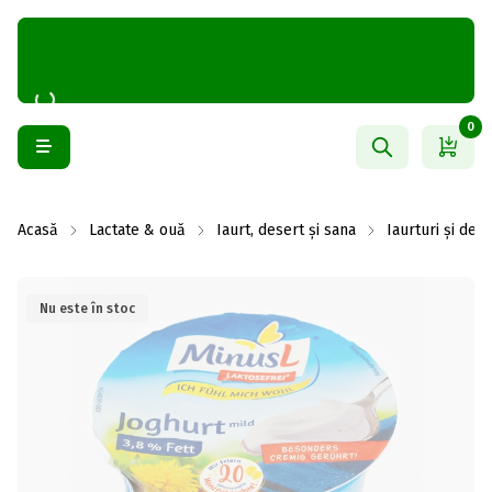
0
Acasă
Lactate & ouă
Iaurt, desert și sana
Iaurturi și des
Nu este în stoc