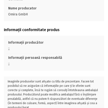
Nume producator
Omira GmbH
Informații conformitate produs
Informații producător
;;
Informații persoană responsabilă
;;
Imaginile produselor sunt afișate cu titlu de prezentare. Facem tot
posibilul să ne asigurăm că informațiile pe care ți le oferim sunt
corecte și complete, însă te rugăm să consulți întotdeauna ambalajul
produsului. Producătorul poate modifica ambalajul fără o înștiințare
prealabilă, astfel că nu putem fi răspunzători de eventuale diferențe
(în termeni de culoare, formă, aspect) între imaginea afișată și cea a
produsului livrat.