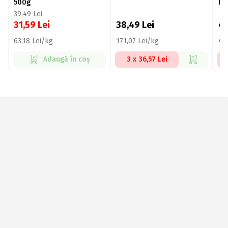
500g
Ro
39,49
Lei
31,59
Lei
38,49
Lei
4
63,18 Lei/kg
171,07 Lei/kg
41
Adaugă în coș
3 x 36,57 Lei