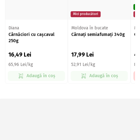
De
Mici producători
Mi
Diana
Moldova în bucate
MĂ
Cârnăciori cu cașcaval
Cârnați semiafumați 340g
Câ
250g
16,49
Lei
17,99
Lei
4
65,96 Lei/kg
52,91 Lei/kg
81
Adaugă în coș
Adaugă în coș