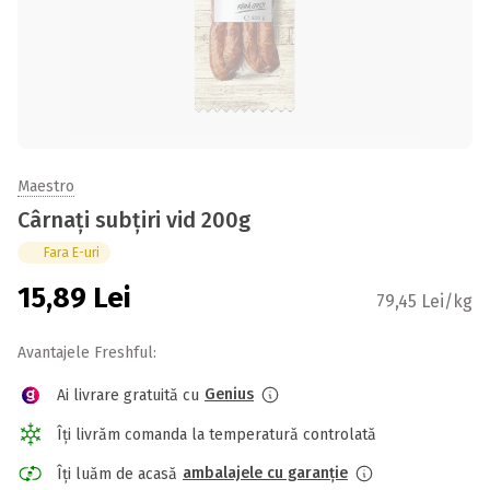
Maestro
Cârnați subțiri vid 200g
Fara E-uri
15,89
Lei
79,45 Lei/kg
Avantajele Freshful:
Genius
Ai livrare gratuită cu
Îți livrăm comanda la temperatură controlată
ambalajele cu garanție
Îți luăm de acasă