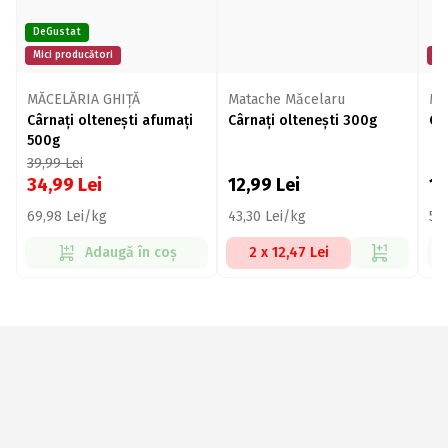
DeGustat
Mici producători
Mi
MĂCELĂRIA GHIȚĂ
Matache Măcelaru
Mo
Cârnați oltenești afumați
Cârnați oltenești 300g
Câ
500g
39,99
Lei
34,99
Lei
12,99
Lei
1
69,98 Lei/kg
43,30 Lei/kg
52
Adaugă în coș
2 x 12,47 Lei