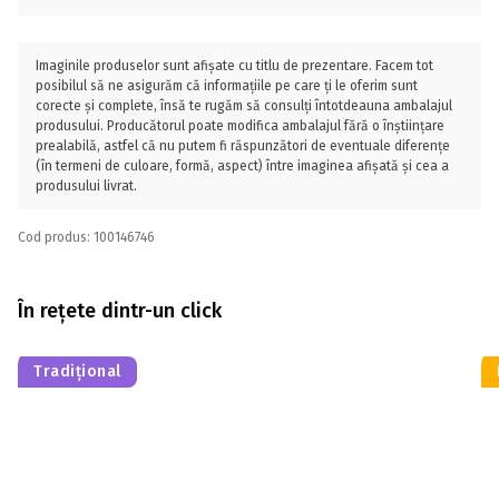
Imaginile produselor sunt afișate cu titlu de prezentare. Facem tot
posibilul să ne asigurăm că informațiile pe care ți le oferim sunt
corecte și complete, însă te rugăm să consulți întotdeauna ambalajul
produsului. Producătorul poate modifica ambalajul fără o înștiințare
prealabilă, astfel că nu putem fi răspunzători de eventuale diferențe
(în termeni de culoare, formă, aspect) între imaginea afișată și cea a
produsului livrat.
Cod produs: 100146746
În rețete dintr-un click
Tradițional