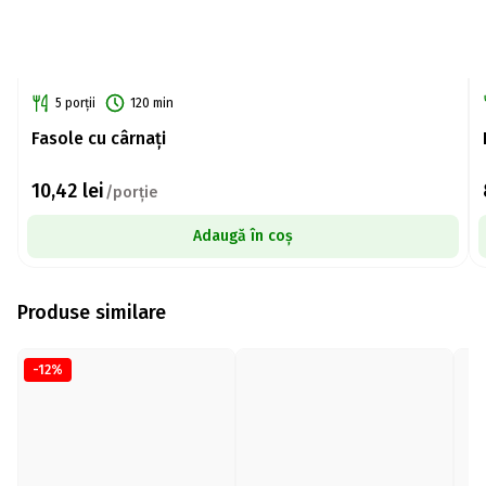
5 porții
120 min
Fasole cu cârnați
10,42
lei
/porție
Adaugă în coș
Produse similare
-12%