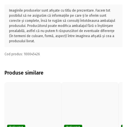
Imaginile produselor sunt afișate cu titlu de prezentare. Facem tot
posibilul să ne asigurăm că informațiile pe care ți le oferim sunt
corecte și complete, însă te rugăm să consulți întotdeauna ambalajul
produsului. Producătorul poate modifica ambalajul fără o înștiințare
prealabilă, astfel că nu putem fi răspunzători de eventuale diferențe
(în termeni de culoare, formă, aspect) între imaginea afișată și cea a
produsului livrat.
Cod produs: 100045426
Produse similare