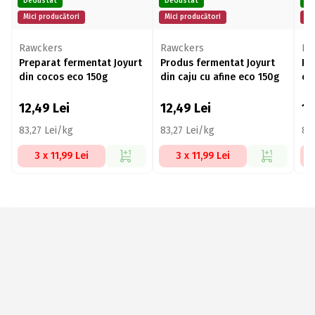
DeGustat
DeGustat
De
Mici producători
Mici producători
Mi
Rawckers
Rawckers
Ra
Preparat fermentat Joyurt
Produs fermentat Joyurt
Pr
din cocos eco 150g
din caju cu afine eco 150g
cr
12,49
Lei
12,49
Lei
1
83,27 Lei/kg
83,27 Lei/kg
83
3 x 11,99 Lei
3 x 11,99 Lei