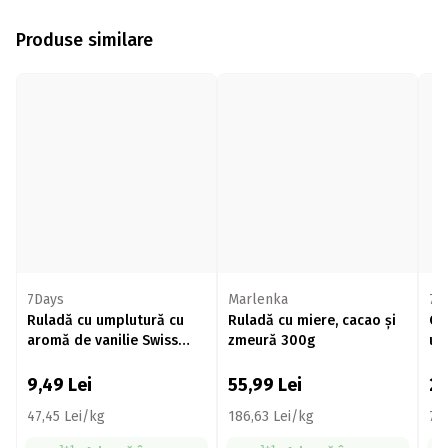
Produse similare
7Days
Marlenka
7D
Ruladă cu umplutură cu
Ruladă cu miere, cacao și
Ca
aromă de vanilie Swiss
zmeură 300g
um
Roll 200g
9,49
Lei
55,99
Lei
2
47,45 Lei/kg
186,63 Lei/kg
77