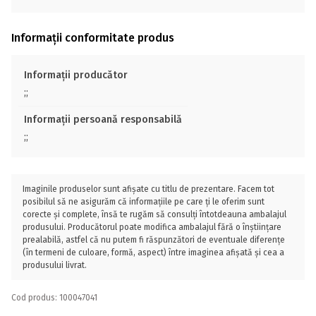
Informații conformitate produs
Informații producător
;;
Informații persoană responsabilă
;;
Imaginile produselor sunt afișate cu titlu de prezentare. Facem tot
posibilul să ne asigurăm că informațiile pe care ți le oferim sunt
corecte și complete, însă te rugăm să consulți întotdeauna ambalajul
produsului. Producătorul poate modifica ambalajul fără o înștiințare
prealabilă, astfel că nu putem fi răspunzători de eventuale diferențe
(în termeni de culoare, formă, aspect) între imaginea afișată și cea a
produsului livrat.
Cod produs: 100047041