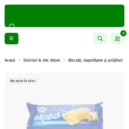
0
Acasă
Dulciuri & mic dejun
Biscuiți, napolitane și prăjituri
Nu este în stoc