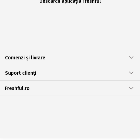
Descarcă aplicația Freshful
Comenzi și livrare
Suport clienți
Freshful.ro