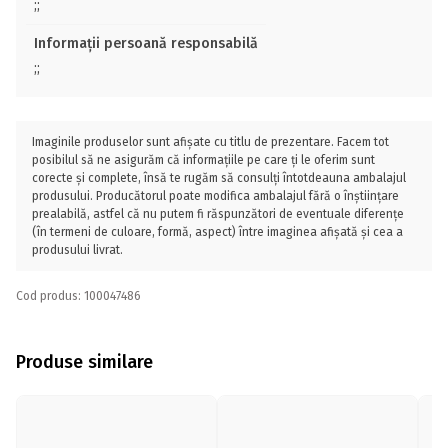
;;
Informații persoană responsabilă
;;
Imaginile produselor sunt afișate cu titlu de prezentare. Facem tot
posibilul să ne asigurăm că informațiile pe care ți le oferim sunt
corecte și complete, însă te rugăm să consulți întotdeauna ambalajul
produsului. Producătorul poate modifica ambalajul fără o înștiințare
prealabilă, astfel că nu putem fi răspunzători de eventuale diferențe
(în termeni de culoare, formă, aspect) între imaginea afișată și cea a
produsului livrat.
Cod produs: 100047486
Produse similare