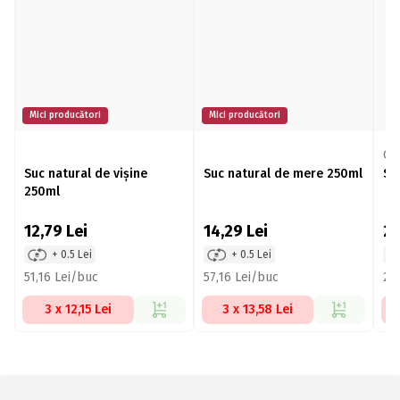
Mici producători
Mici producători
Ol
Suc natural de vișine
Suc natural de mere 250ml
Su
250ml
12,79
Lei
14,29
Lei
2
+ 0.5 Lei
+ 0.5 Lei
51,16 Lei/buc
57,16 Lei/buc
24,
3 x 12,15 Lei
3 x 13,58 Lei