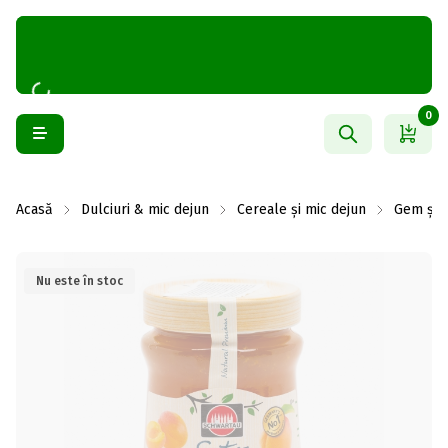
0
Acasă
Dulciuri & mic dejun
Cereale și mic dejun
Gem și 
Nu este în stoc