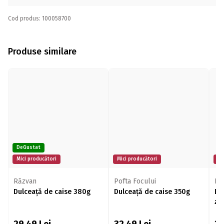
Cod produs: 100058700
Produse similare
DeGustat
Mici producători
Mici producători
Mi
Răzvan
Pofta Focului
Bu
Dulceață de caise 380g
Dulceață de caise 350g
Du
za