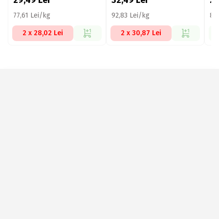
29,49
Lei
32,49
Lei
2
77,61 Lei/kg
92,83 Lei/kg
82
2 x 28,02 Lei
2 x 30,87 Lei