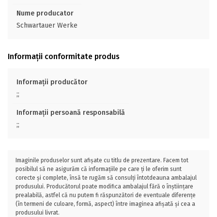
Nume producator
Schwartauer Werke
Informații conformitate produs
Informații producător
;;
Informații persoană responsabilă
;;
Imaginile produselor sunt afișate cu titlu de prezentare. Facem tot
posibilul să ne asigurăm că informațiile pe care ți le oferim sunt
corecte și complete, însă te rugăm să consulți întotdeauna ambalajul
produsului. Producătorul poate modifica ambalajul fără o înștiințare
prealabilă, astfel că nu putem fi răspunzători de eventuale diferențe
(în termeni de culoare, formă, aspect) între imaginea afișată și cea a
produsului livrat.