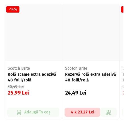
-14%
-1
Scotch Brite
Scotch Brite
Sc
Rolă scame extra adezivă
Rezervă rolă extra adezivă
Ro
48 folii/rolă
48 folii/rolă
fol
30,49
Lei
23
25,99
Lei
24,49
Lei
2
Adaugă în coș
4 x 23,27 Lei