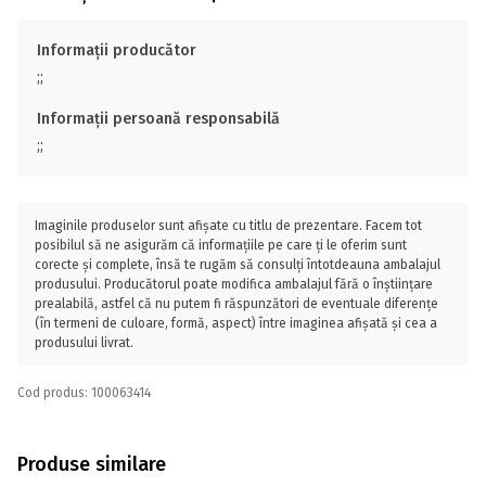
Informații producător
;;
Informații persoană responsabilă
;;
Imaginile produselor sunt afișate cu titlu de prezentare. Facem tot
posibilul să ne asigurăm că informațiile pe care ți le oferim sunt
corecte și complete, însă te rugăm să consulți întotdeauna ambalajul
produsului. Producătorul poate modifica ambalajul fără o înștiințare
prealabilă, astfel că nu putem fi răspunzători de eventuale diferențe
(în termeni de culoare, formă, aspect) între imaginea afișată și cea a
produsului livrat.
Cod produs: 100063414
Produse similare