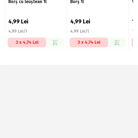
Borș cu leuștean 1l
Borș 1l
Va
4,99
Lei
4,99
Lei
1
4,99 Lei/l
4,99 Lei/l
10
3 x 4,74 Lei
3 x 4,74 Lei