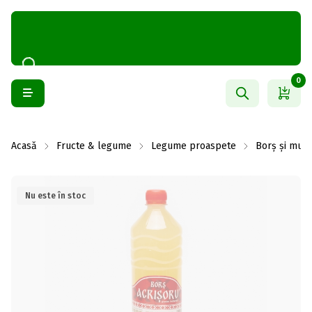
0
Acasă
Fructe & legume
Legume proaspete
Borș și mură
Nu este în stoc