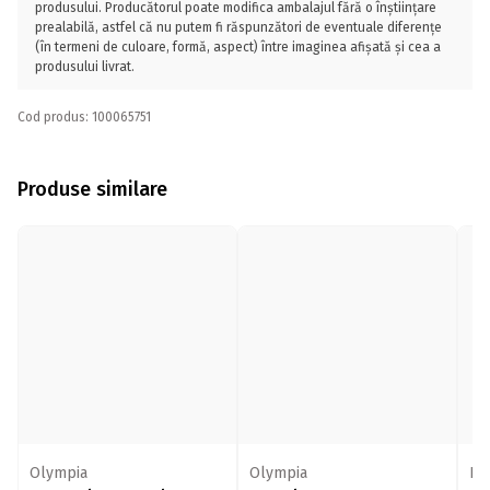
produsului. Producătorul poate modifica ambalajul fără o înștiințare
prealabilă, astfel că nu putem fi răspunzători de eventuale diferențe
(în termeni de culoare, formă, aspect) între imaginea afișată și cea a
produsului livrat.
Cod produs: 100065751
Produse similare
Olympia
Olympia
Bio