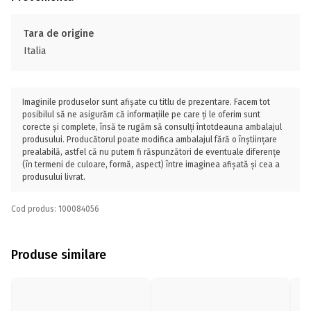
Tara de origine
Italia
Imaginile produselor sunt afișate cu titlu de prezentare. Facem tot
posibilul să ne asigurăm că informațiile pe care ți le oferim sunt
corecte și complete, însă te rugăm să consulți întotdeauna ambalajul
produsului. Producătorul poate modifica ambalajul fără o înștiințare
prealabilă, astfel că nu putem fi răspunzători de eventuale diferențe
(în termeni de culoare, formă, aspect) între imaginea afișată și cea a
produsului livrat.
Cod produs: 100084056
Produse similare