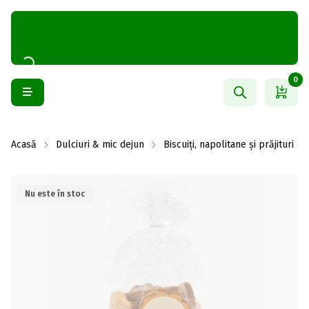
0
Acasă
Dulciuri & mic dejun
Biscuiți, napolitane și prăjituri
Nu este în stoc