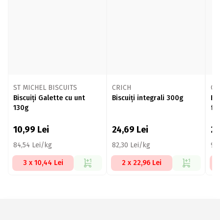
ST MICHEL BISCUITS
CRICH
CR
Biscuiți Galette cu unt
Biscuiți integrali 300g
Bis
130g
fă
10,99
Lei
24,69
Lei
2
84,54 Lei/kg
82,30 Lei/kg
94
3 x 10,44 Lei
2 x 22,96 Lei