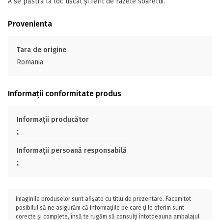
A se păstra la loc uscat și ferit de razele soarelui.
Provenienta
Tara de origine
Romania
Informații conformitate produs
Informații producător
;;
Informații persoană responsabilă
;;
Imaginile produselor sunt afișate cu titlu de prezentare. Facem tot
posibilul să ne asigurăm că informațiile pe care ți le oferim sunt
corecte și complete, însă te rugăm să consulți întotdeauna ambalajul