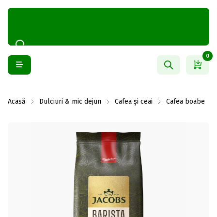
0
Acasă
Dulciuri & mic dejun
Cafea și ceai
Cafea boabe