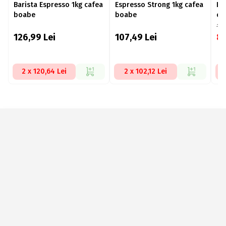
Barista Espresso 1kg cafea
Espresso Strong 1kg cafea
Kr
boabe
boabe
ca
10
126,99
Lei
107,49
Lei
8
2 x 120,64 Lei
2 x 102,12 Lei