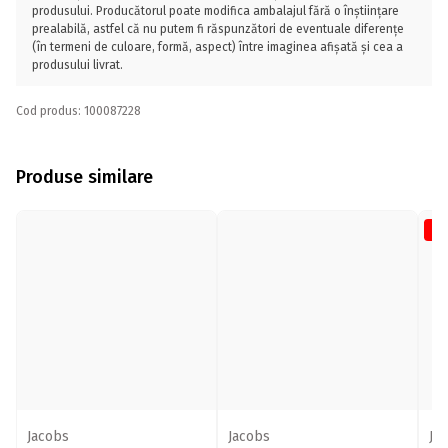
produsului. Producătorul poate modifica ambalajul fără o înștiințare
prealabilă, astfel că nu putem fi răspunzători de eventuale diferențe
(în termeni de culoare, formă, aspect) între imaginea afișată și cea a
produsului livrat.
Cod produs: 100087228
Produse similare
-1
Jacobs
Jacobs
Ja