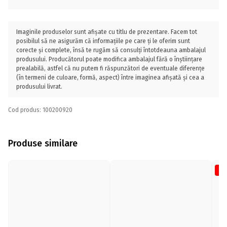
Imaginile produselor sunt afișate cu titlu de prezentare. Facem tot
posibilul să ne asigurăm că informațiile pe care ți le oferim sunt
corecte și complete, însă te rugăm să consulți întotdeauna ambalajul
produsului. Producătorul poate modifica ambalajul fără o înștiințare
prealabilă, astfel că nu putem fi răspunzători de eventuale diferențe
(în termeni de culoare, formă, aspect) între imaginea afișată și cea a
produsului livrat.
Cod produs: 100200920
Produse similare
-1