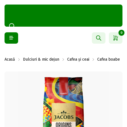
0
Acasă
Dulciuri & mic dejun
Cafea și ceai
Cafea boabe