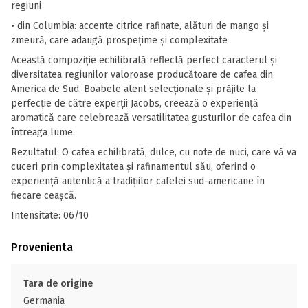
regiuni
• din Columbia: accente citrice rafinate, alături de mango și
zmeură, care adaugă prospețime și complexitate
Această compoziție echilibrată reflectă perfect caracterul și
diversitatea regiunilor valoroase producătoare de cafea din
America de Sud. Boabele atent selecționate și prăjite la
perfecție de către experții Jacobs, creează o experiență
aromatică care celebrează versatilitatea gusturilor de cafea din
întreaga lume.
Rezultatul: O cafea echilibrată, dulce, cu note de nuci, care vă va
cuceri prin complexitatea și rafinamentul său, oferind o
experiență autentică a tradițiilor cafelei sud-americane în
fiecare ceaşcă.
Intensitate: 06/10
Provenienta
Tara de origine
Germania