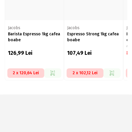
Jacobs
Jacobs
Ja
Barista Espresso 1kg cafea
Espresso Strong 1kg cafea
Kr
boabe
boabe
ca
10
126,99
Lei
107,49
Lei
8
2 x 120,64 Lei
2 x 102,12 Lei