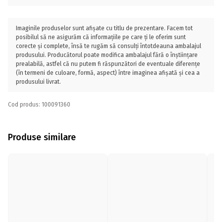
Imaginile produselor sunt afișate cu titlu de prezentare. Facem tot
posibilul să ne asigurăm că informațiile pe care ți le oferim sunt
corecte și complete, însă te rugăm să consulți întotdeauna ambalajul
produsului. Producătorul poate modifica ambalajul fără o înștiințare
prealabilă, astfel că nu putem fi răspunzători de eventuale diferențe
(în termeni de culoare, formă, aspect) între imaginea afișată și cea a
produsului livrat.
Cod produs: 100091360
Produse similare