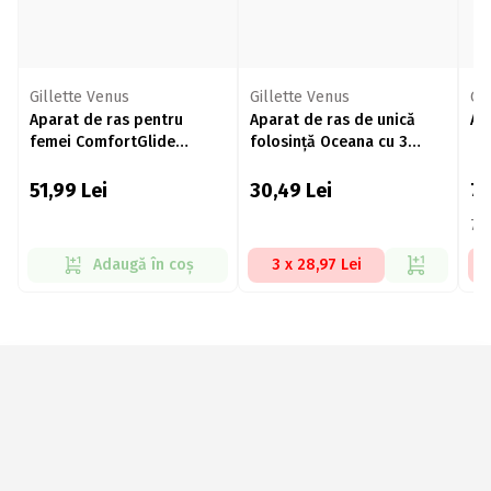
Gillette Venus
Gillette Venus
Gi
Aparat de ras pentru
Aparat de ras de unică
Ap
femei ComfortGlide
folosință Oceana cu 3
Breeze cu 3 lame, mâner +
lame, 3 buc
2 rezerve
51,99
Lei
30,49
Lei
7
76
Adaugă în coș
3 x 28,97 Lei