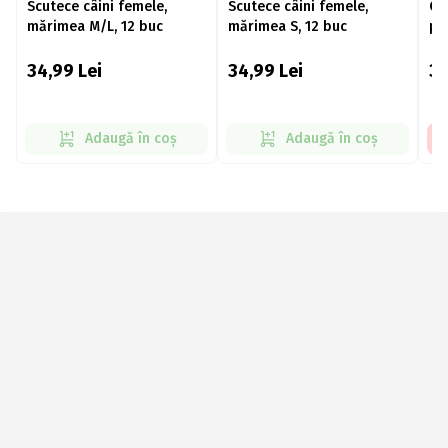
Scutece câini femele,
Scutece câini femele,
Co
mărimea M/L, 12 buc
mărimea S, 12 buc
pe
60
34,99
Lei
34,99
Lei
3
Adaugă în coș
Adaugă în coș