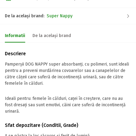
De la același brand:
Super Nappy
Informatii
De la același brand
Descriere
Pamperșii DOG NAPPY super absorbanți, cu polimeri, sunt ideali
pentru a preveni murdărirea covoarelor sau a canapelelor de
către cățeii care suferă de incontinență urinară, sau de către
femelele în călduri.
Ideali pentru: femele în călduri, caței în creștere, care nu au
fost dresați sau sunt emotivi, căini care suferă de incontinență
urinară.
Sfat depozitare (Conditii, Grade)
A se păstra la loc răcoros și ferit de lumină.