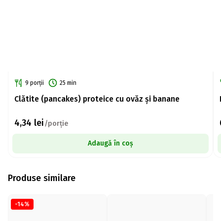
9 porții
25 min
Clătite (pancakes) proteice cu ovăz și banane
4,34
lei
/porție
Adaugă în coș
Produse similare
-14%