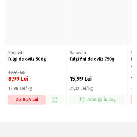
Sanovita
Sanovita
Sa
Fulgi de ovăz 500g
Fulgi fini de ovăz 750g
Fu
25
10,49
Lei
8,99
Lei
15,99
Lei
11
17,98 Lei/kg
21,32 Lei/kg
46
2 x 8,54 Lei
Adaugă în coș