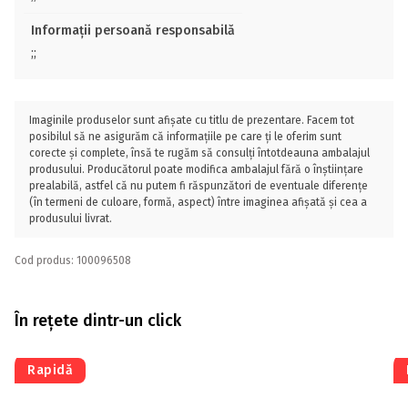
Informații persoană responsabilă
;;
Imaginile produselor sunt afișate cu titlu de prezentare. Facem tot
posibilul să ne asigurăm că informațiile pe care ți le oferim sunt
corecte și complete, însă te rugăm să consulți întotdeauna ambalajul
produsului. Producătorul poate modifica ambalajul fără o înștiințare
prealabilă, astfel că nu putem fi răspunzători de eventuale diferențe
(în termeni de culoare, formă, aspect) între imaginea afișată și cea a
produsului livrat.
Cod produs: 100096508
În rețete dintr-un click
Rapidă