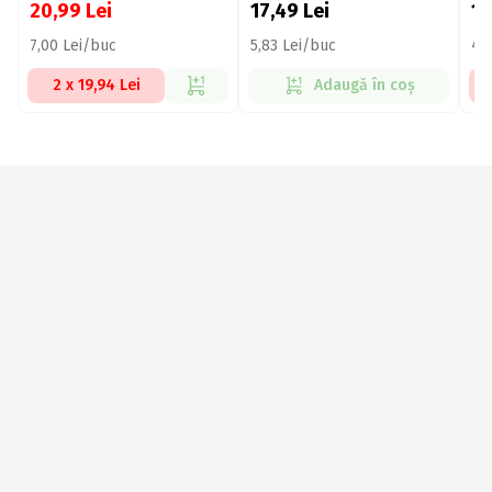
20,99
Lei
17,49
Lei
1
7,00 Lei/buc
5,83 Lei/buc
4,
2 x 19,94 Lei
Adaugă în coș