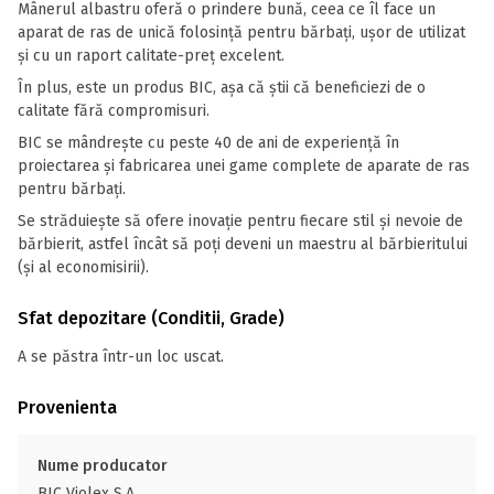
Mânerul albastru oferă o prindere bună, ceea ce îl face un
aparat de ras de unică folosință pentru bărbați, ușor de utilizat
și cu un raport calitate-preț excelent.
În plus, este un produs BIC, așa că știi că beneficiezi de o
calitate fără compromisuri.
BIC se mândrește cu peste 40 de ani de experiență în
proiectarea și fabricarea unei game complete de aparate de ras
pentru bărbați.
Se străduiește să ofere inovație pentru fiecare stil și nevoie de
bărbierit, astfel încât să poți deveni un maestru al bărbieritului
(și al economisirii).
Sfat depozitare (Conditii, Grade)
A se păstra într-un loc uscat.
Provenienta
Nume producator
BIC Violex S.A.