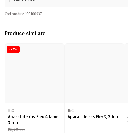
produsului livrat.
Cod produs: 100100937
Produse similare
-22%
BiC
BiC
Bi
Aparat de ras Flex 4 lame,
Aparat de ras Flex3, 3 buc
Ap
3 buc
3+
26,99
Lei