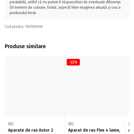
prealabilă, astfel că nu putem fi răspunzători de eventuale diferențe
(în termeni de culoare, formă, aspect) între imaginea afișată și cea a
produsului livrat.
Cod produs: 100100948
Produse similare
-22%
BiC
BiC
Bi
Aparate de ras Astor 2
Aparat de ras Flex 4 lame,
Ap