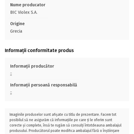
Nume producator
BIC Violex S.A.
Origine
Grecia
Informații conformitate produs
Informații producător
;;
Informații persoană responsabilă
;;
Imaginile produselor sunt afișate cu titlu de prezentare. Facem tot
posibilul să ne asigurăm că informațiile pe care ți le oferim sunt
corecte și complete, însă te rugăm să consulți întotdeauna ambalajul
produsului. Producătorul poate modifica ambalajul fără o înștiințare