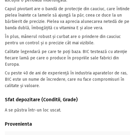
ascuțite o perioadă îndelungată.
Capul pivotant are o bandă de protecție din cauciuc, care întinde
pielea înainte ca lamele să ajungă la păr, ceea ce duce la un
bărbierit de precizie. Pielea va aprecia alunecarea netedă de pe
banda dublă, îmbogățită cu vitamina E și aloe vera.
În plus, mânerul robust și curbat are o prindere din cauciuc
pentru un control și o precizie cât mai vizibile.
Calitate legendară pe care te poți baza. BIC testează cu atenție
fiecare lamă pe care o produce în propriile sale fabrici din
Europa.
Cu peste 40 de ani de experiență în industria aparatelor de ras,
BIC este un nume de încredere, care nu face compromisuri în
calitate și valoare.
Sfat depozitare (Conditii, Grade)
A se păstra într-un loc uscat.
Provenienta