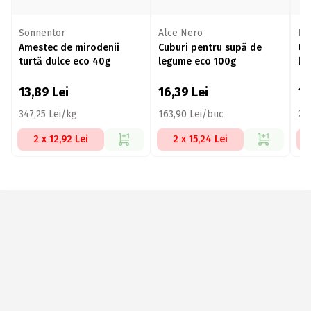
Sonnentor
Alce Nero
Ra
Amestec de mirodenii
Cuburi pentru supă de
Cu
turtă dulce eco 40g
legume eco 100g
le
bu
13,89
Lei
16,39
Lei
1
347,25 Lei/kg
163,90 Lei/buc
20
2 x 12,92 Lei
2 x 15,24 Lei