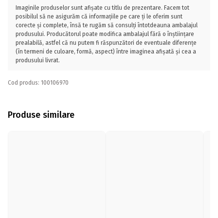
Imaginile produselor sunt afișate cu titlu de prezentare. Facem tot
posibilul să ne asigurăm că informațiile pe care ți le oferim sunt
corecte și complete, însă te rugăm să consulți întotdeauna ambalajul
produsului. Producătorul poate modifica ambalajul fără o înștiințare
prealabilă, astfel că nu putem fi răspunzători de eventuale diferențe
(în termeni de culoare, formă, aspect) între imaginea afișată și cea a
produsului livrat.
Cod produs: 100106970
Produse similare