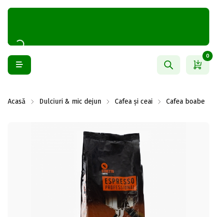
0
Acasă
Dulciuri & mic dejun
Cafea și ceai
Cafea boabe