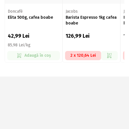
Doncafé
Jacobs
Ja
Elita 500g, cafea boabe
Barista Espresso 1kg cafea
Es
boabe
bo
42,99
Lei
126,99
Lei
1
85,98 Lei/kg
Adaugă în coș
2 x 120,64 Lei