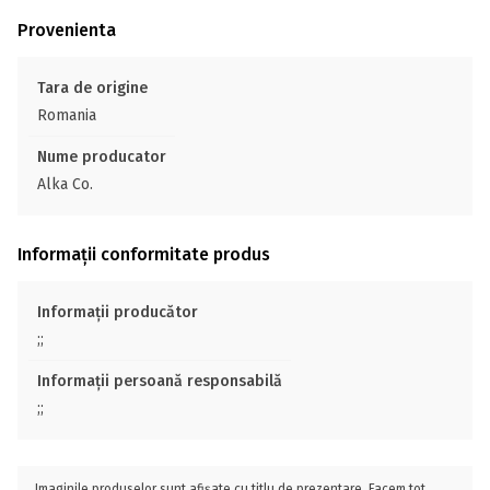
Provenienta
Tara de origine
Romania
Nume producator
Alka Co.
Informații conformitate produs
Informații producător
;;
Informații persoană responsabilă
;;
Imaginile produselor sunt afișate cu titlu de prezentare. Facem tot