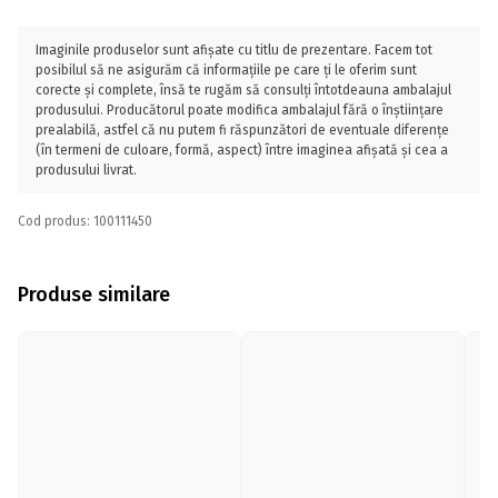
Imaginile produselor sunt afișate cu titlu de prezentare. Facem tot
posibilul să ne asigurăm că informațiile pe care ți le oferim sunt
corecte și complete, însă te rugăm să consulți întotdeauna ambalajul
produsului. Producătorul poate modifica ambalajul fără o înștiințare
prealabilă, astfel că nu putem fi răspunzători de eventuale diferențe
(în termeni de culoare, formă, aspect) între imaginea afișată și cea a
produsului livrat.
Cod produs: 100111450
Produse similare