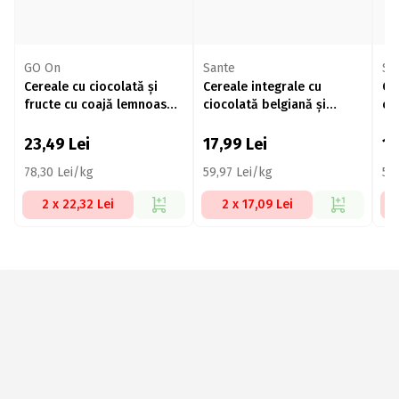
GO On
Sante
Sa
Cereale cu ciocolată și
Cereale integrale cu
Ce
fructe cu coajă lemnoasă
ciocolată belgiană și
cu
fără zahăr adăugat 300g
portocale 300g
ca
30
23,49
Lei
17,99
Lei
1
78,30 Lei/kg
59,97 Lei/kg
59
2 x 22,32 Lei
2 x 17,09 Lei