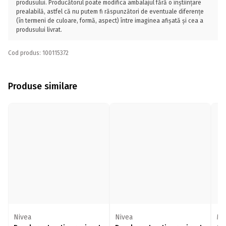
produsului. Producătorul poate modifica ambalajul fără o înștiințare
prealabilă, astfel că nu putem fi răspunzători de eventuale diferențe
(în termeni de culoare, formă, aspect) între imaginea afișată și cea a
produsului livrat.
Cod produs: 100115372
Produse similare
Nivea
Nivea
Me