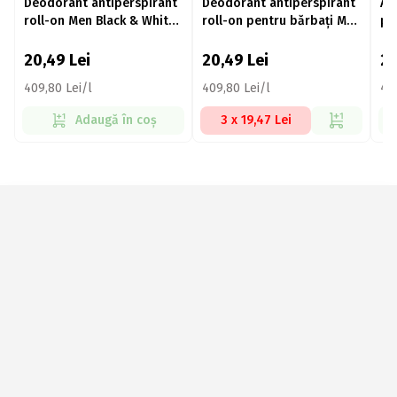
Deodorant antiperspirant
Deodorant antiperspirant
An
roll-on Men Black & White
roll-on pentru bărbați Men
pe
Epic Night 50ml
Deep Darkwood 50ml
Ca
20,49
Lei
20,49
Lei
2
409,80 Lei/l
409,80 Lei/l
439
Adaugă în coș
3 x 19,47 Lei