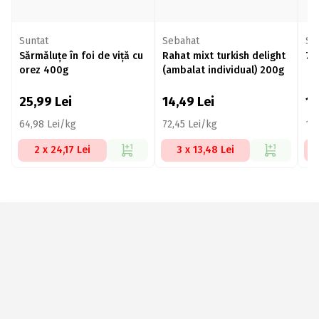
Suntat
Sebahat
Su
Sărmăluțe în foi de viță cu
Rahat mixt turkish delight
7 
orez 400g
(ambalat individual) 200g
25,99
Lei
14,49
Lei
11
64,98 Lei/kg
72,45 Lei/kg
15
2 x 24,17 Lei
3 x 13,48 Lei