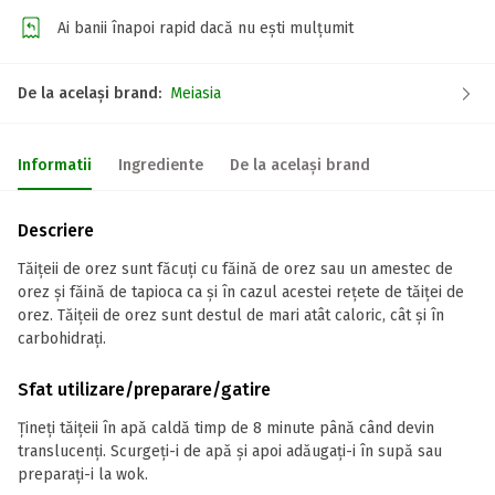
Ai banii înapoi rapid dacă nu ești mulțumit
De la același brand:
Meiasia
Informatii
Ingrediente
De la același brand
Descriere
Tăițeii de orez sunt făcuți cu făină de orez sau un amestec de
orez și făină de tapioca ca și în cazul acestei rețete de tăiței de
orez. Tăițeii de orez sunt destul de mari atât caloric, cât și în
carbohidrați.
Sfat utilizare/preparare/gatire
Țineți tăițeii în apă caldă timp de 8 minute până când devin
translucenți. Scurgeți-i de apă și apoi adăugați-i în supă sau
preparați-i la wok.