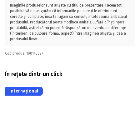
Imaginile produselor sunt afișate cu titlu de prezentare. Facem tot
posibilul să ne asigurăm că informațiile pe care ți le oferim sunt
corecte și complete, însă te rugăm să consulți întotdeauna ambalajul
produsului. Producătorul poate modifica ambalajul fără o înștiințare
prealabilă, astfel că nu putem fi răspunzători de eventuale diferențe
(în termeni de culoare, formă, aspect) între imaginea afișată și cea a
produsului livrat.
Cod produs: 100116627
În rețete dintr-un click
Internațional