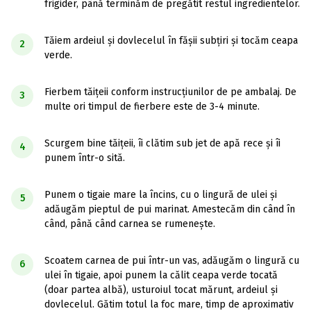
frigider, până terminăm de pregătit restul ingredientelor.
Tăiem ardeiul și dovlecelul în fășii subțiri și tocăm ceapa
2
verde.
Fierbem tăițeii conform instrucțiunilor de pe ambalaj. De
3
multe ori timpul de fierbere este de 3-4 minute.
Scurgem bine tăițeii, îi clătim sub jet de apă rece și îi
4
punem într-o sită.
Punem o tigaie mare la încins, cu o lingură de ulei și
5
adăugăm pieptul de pui marinat. Amestecăm din când în
când, până când carnea se rumenește.
Scoatem carnea de pui într-un vas, adăugăm o lingură cu
6
ulei în tigaie, apoi punem la călit ceapa verde tocată
(doar partea albă), usturoiul tocat mărunt, ardeiul și
dovlecelul. Gătim totul la foc mare, timp de aproximativ