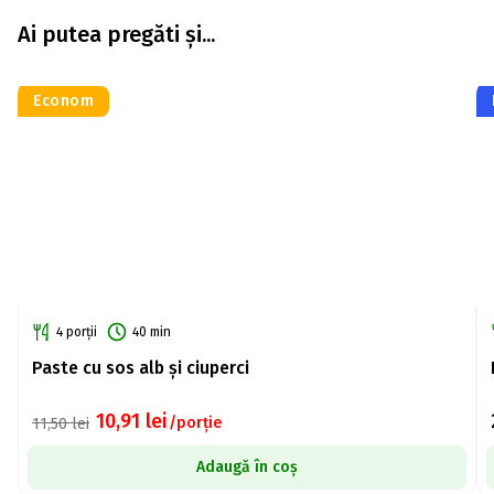
Ai putea pregăti și...
Econom
4 porții
40 min
Paste cu sos alb și ciuperci
10,91
lei
/porție
11,50
lei
Adaugă în coș