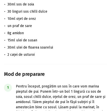
-
30ml sos de soia
-
30 linguri sos chilli dulce
-
10ml oțet de orez
-
un praf de sare
-
8g amidon
-
15ml ulei de susan
-
30ml ulei de floarea soarelui
-
2 caței de usturoi
Mod de preparare
Pentru început, pregătim un sos în care vom marina
1
pieptul de pui. Punem într-un bol 1 lingură cu sos de
soia, sosul chilli dulce, oțetul de orez, un praf de sare și
amidonul. Tăiem pieptul de pui în fășii subțiri și îl
amestecăm bine cu sosul. Lăsam puiul la marinat, în