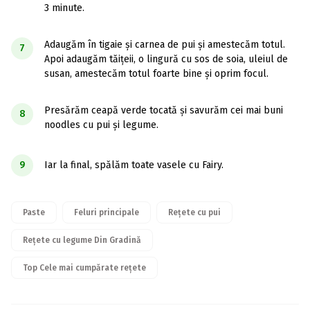
3 minute.
Adaugăm în tigaie și carnea de pui și amestecăm totul.
7
Apoi adaugăm tăițeii, o lingură cu sos de soia, uleiul de
susan, amestecăm totul foarte bine și oprim focul.
Presărăm ceapă verde tocată și savurăm cei mai buni
8
noodles cu pui și legume.
9
Iar la final, spălăm toate vasele cu Fairy.
Paste
Feluri principale
Rețete cu pui
Rețete cu legume Din Gradină
Top Cele mai cumpărate rețete