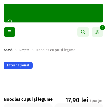
0
Acasă
Rețete
Noodles cu pui și legume
Internațional
17,90
lei
Noodles cu pui și legume
/porție