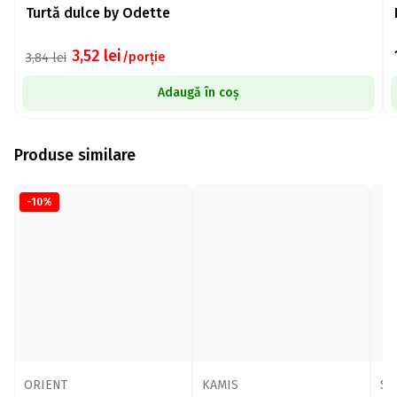
Turtă dulce by Odette
3,52
lei
/porție
3,84
lei
Adaugă în coș
Produse similare
-10%
ORIENT
KAMIS
So