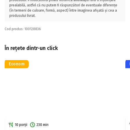
produsului. Producătorul poate modifica ambalajul fără o înștiințare
prealabilă, astfel că nu putem fi răspunzători de eventuale diferențe
(în termeni de culoare, formă, aspect) între imaginea afișată și cea a
produsului livrat.
Cod produs: 100128836
În rețete dintr-un click
Econom
10 porții
230 min