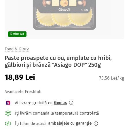
DeGustat
Food & Glory
Paste proaspete cu ou, umplute cu hribi,
gălbiori și brânză "Asiago DOP" 250g
18,89
Lei
75,56 Lei/kg
Avantajele Freshful:
Genius
Ai livrare gratuită cu
Îți livrăm comanda la temperatură controlată
ambalajele cu garanție
Îți luăm de acasă