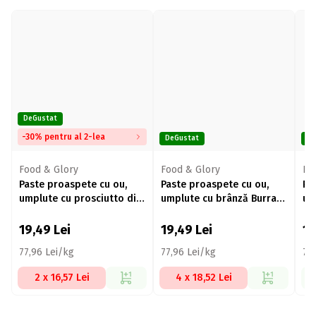
DeGustat
-30% pentru al 2-lea
DeGustat
De
Food & Glory
Food & Glory
Fo
Paste proaspete cu ou,
Paste proaspete cu ou,
Pa
umplute cu prosciutto di
umplute cu brânză Burrata
um
Parma și brânză
și salam picant ‘Nduja
por
parmigiano reggiano 250g
250g
25
19,49
Lei
19,49
Lei
1
77,96 Lei/kg
77,96 Lei/kg
77
2 x 16,57 Lei
4 x 18,52 Lei