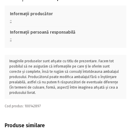
Informații producător
;;
Informații persoană responsabilă
;;
Imaginile produselor sunt afișate cu titlu de prezentare. Facem tot
posibilul să ne asigurăm că informațiile pe care ți le oferim sunt
corecte și complete, însă te rugăm să consulți întotdeauna ambalajul
produsului. Producătorul poate modifica ambalajul fără o înștiințare
prealabilă, astfel că nu putem fi răspunzători de eventuale diferențe
(în termeni de culoare, formă, aspect) între imaginea afișată și cea a
produsului livrat.
Cod produs: 100142897
Produse similare