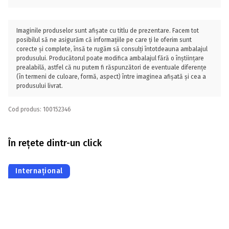
Imaginile produselor sunt afișate cu titlu de prezentare. Facem tot
posibilul să ne asigurăm că informațiile pe care ți le oferim sunt
corecte și complete, însă te rugăm să consulți întotdeauna ambalajul
produsului. Producătorul poate modifica ambalajul fără o înștiințare
prealabilă, astfel că nu putem fi răspunzători de eventuale diferențe
(în termeni de culoare, formă, aspect) între imaginea afișată și cea a
produsului livrat.
Cod produs: 100152346
În rețete dintr-un click
Internațional