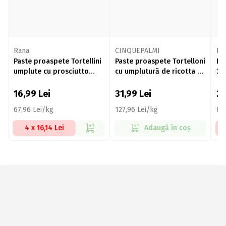
Rana
CINQUEPALMI
Ra
Paste proaspete Tortellini
Paste proaspete Tortelloni
La
umplute cu prosciutto
cu umplutură de ricotta și
35
crudo și brânză 250g
spanac 250g
16,99
Lei
31,99
Lei
2
67,96 Lei/kg
127,96 Lei/kg
84
4 x 16,14 Lei
Adaugă în coș