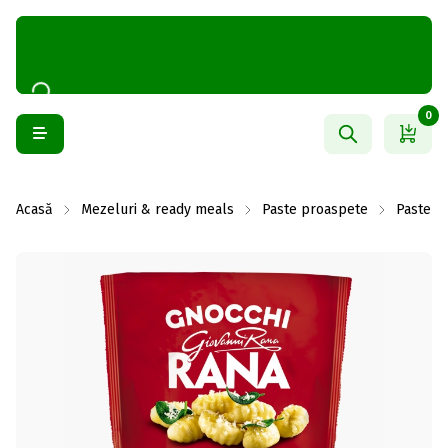
0
Acasă
Mezeluri & ready meals
Paste proaspete
Paste p