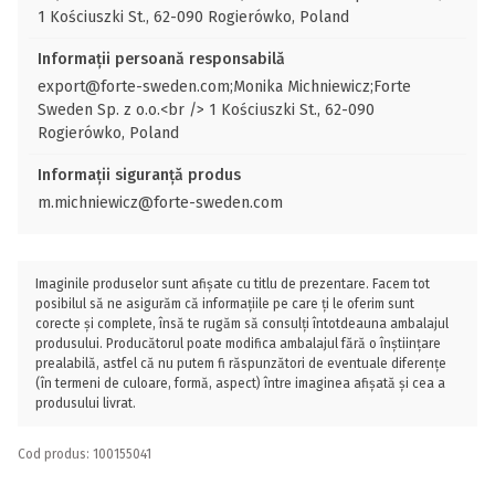
1 Kościuszki St., 62-090 Rogierówko, Poland
Informații persoană responsabilă
export@forte-sweden.com;Monika Michniewicz;Forte
Sweden Sp. z o.o.<br /> 1 Kościuszki St., 62-090
Rogierówko, Poland
Informații siguranță produs
m.michniewicz@forte-sweden.com
Imaginile produselor sunt afișate cu titlu de prezentare. Facem tot
posibilul să ne asigurăm că informațiile pe care ți le oferim sunt
corecte și complete, însă te rugăm să consulți întotdeauna ambalajul
produsului. Producătorul poate modifica ambalajul fără o înștiințare
prealabilă, astfel că nu putem fi răspunzători de eventuale diferențe
(în termeni de culoare, formă, aspect) între imaginea afișată și cea a
produsului livrat.
Cod produs: 100155041