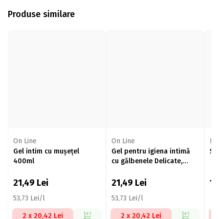
Produse similare
On Line
On Line
La
Gel intim cu mușețel
Gel pentru igiena intimă
Șe
400ml
cu gălbenele Delicate,
400ml
21,49
Lei
21,49
Lei
1
53,73 Lei/l
53,73 Lei/l
2 x 20,42 Lei
2 x 20,42 Lei