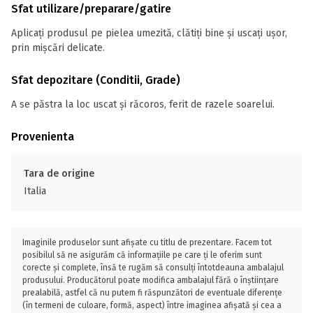
Sfat utilizare/preparare/gatire
Aplicați produsul pe pielea umezită, clătiți bine și uscați ușor,
prin mișcări delicate.
Sfat depozitare (Conditii, Grade)
A se păstra la loc uscat și răcoros, ferit de razele soarelui.
Provenienta
Tara de origine
Italia
Imaginile produselor sunt afișate cu titlu de prezentare. Facem tot
posibilul să ne asigurăm că informațiile pe care ți le oferim sunt
corecte și complete, însă te rugăm să consulți întotdeauna ambalajul
produsului. Producătorul poate modifica ambalajul fără o înștiințare
prealabilă, astfel că nu putem fi răspunzători de eventuale diferențe
(în termeni de culoare, formă, aspect) între imaginea afișată și cea a