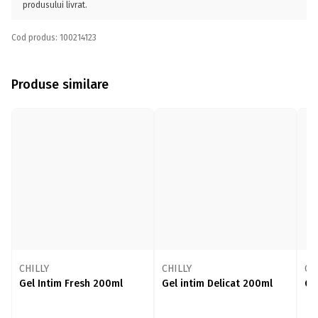
produsului livrat.
Cod produs: 100214123
Produse similare
CHILLY
CHILLY
CH
Gel Intim Fresh 200ml
Gel intim Delicat 200ml
Ge