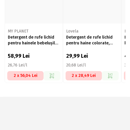
MY PLANET
Lovela
Fr
Detergent de rufe lichid
Detergent de rufe lichid
De
pentru hainele bebelușilor,
pentru haine colorate,
beb
38 spălări, 2.204l
Baby 0+ luni, 16 spălări,
1.45l
58,99
Lei
29,99
Lei
4
26,76 Lei/l
20,68 Lei/l
30,
2 x 56,04 Lei
2 x 28,49 Lei