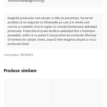
skontothanasi@rolco.gr
Imaginile produselor sunt afișate cu titlu de prezentare. Facem tot
posibilul să ne asigurăm că informațiile pe care ți le oferim sunt
corecte și complete, însă te rugăm să consulți întotdeauna ambalajul
produsului. Producătorul poate modifica ambalajul fără o înștiințare
prealabilă, astfel că nu putem fi răspunzători de eventuale diferențe
(în termeni de culoare, formă, aspect) între imaginea afișată și cea a
produsului livrat.
Cod produs: 100160072
Produse similare