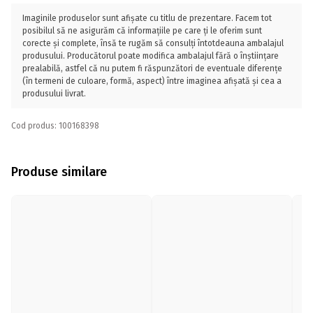
Imaginile produselor sunt afișate cu titlu de prezentare. Facem tot
posibilul să ne asigurăm că informațiile pe care ți le oferim sunt
corecte și complete, însă te rugăm să consulți întotdeauna ambalajul
produsului. Producătorul poate modifica ambalajul fără o înștiințare
prealabilă, astfel că nu putem fi răspunzători de eventuale diferențe
(în termeni de culoare, formă, aspect) între imaginea afișată și cea a
produsului livrat.
Cod produs: 100168398
Produse similare