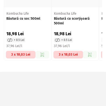
Kombucha Life
Kombucha Life
Ko
Băutură cu soc 500ml
Băutură cu scorțișoară
Bă
500ml
18,98
Lei
18,98
Lei
1
+ 0.5 Lei
+ 0.5 Lei
37,96 Lei/l
37,96 Lei/l
57,
3 x 18,03 Lei
3 x 18,03 Lei