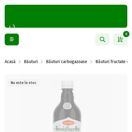
0
Acasă
Băuturi
Băuturi carbogazoase
Băuturi fructate c
Nu este în stoc