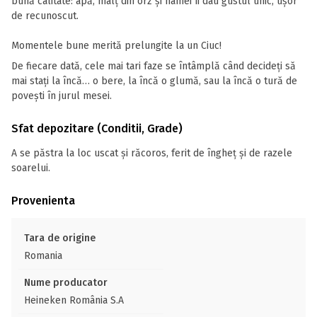
bună calitate: apă, malț din orz și hamei îi dau gustul unic, ușor
de recunoscut.
Momentele bune merită prelungite la un Ciuc!
De fiecare dată, cele mai tari faze se întâmplă când decideți să
mai stați la încă… o bere, la încă o glumă, sau la încă o tură de
povești în jurul mesei.
Sfat depozitare (Conditii, Grade)
A se păstra la loc uscat și răcoros, ferit de îngheț și de razele
soarelui.
Provenienta
Tara de origine
Romania
Nume producator
Heineken România S.A