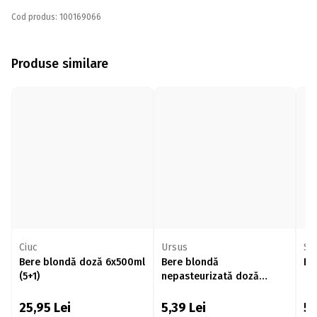
Cod produs: 100169066
Produse similare
Ciuc
Ursus
St
Bere blondă doză 6x500ml
Bere blondă
Be
(5+1)
nepasteurizată doză
500ml
25,95
Lei
5,39
Lei
5