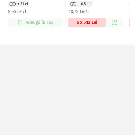
+ 3 Lei
+ 0.5 Lei
8,65 Lei/l
10,78 Lei/l
11,
Adaugă în coș
6 x 5,12 Lei