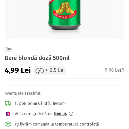
Ciuc
Bere blondă doză 500ml
4,99
Lei
+ 0.5 Lei
9,98 Lei/l
Avantajele Freshful:
Îl poți primi Când îți livrăm?
Genius
Ai livrare gratuită cu
Îți livrăm comanda la temperatură controlată