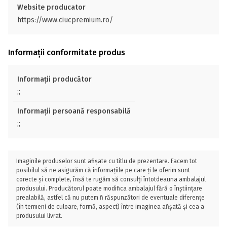
Website producator
https://www.ciucpremium.ro/
Informații conformitate produs
Informații producător
;;
Informații persoană responsabilă
;;
Imaginile produselor sunt afișate cu titlu de prezentare. Facem tot
posibilul să ne asigurăm că informațiile pe care ți le oferim sunt
corecte și complete, însă te rugăm să consulți întotdeauna ambalajul
produsului. Producătorul poate modifica ambalajul fără o înștiințare
prealabilă, astfel că nu putem fi răspunzători de eventuale diferențe
(în termeni de culoare, formă, aspect) între imaginea afișată și cea a
produsului livrat.