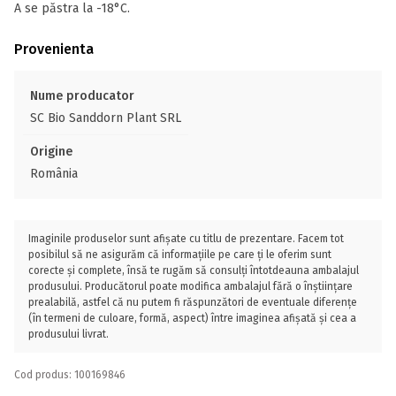
A se păstra la -18°C.
Provenienta
Nume producator
SC Bio Sanddorn Plant SRL
Origine
România
Imaginile produselor sunt afișate cu titlu de prezentare. Facem tot
posibilul să ne asigurăm că informațiile pe care ți le oferim sunt
corecte și complete, însă te rugăm să consulți întotdeauna ambalajul
produsului. Producătorul poate modifica ambalajul fără o înștiințare
prealabilă, astfel că nu putem fi răspunzători de eventuale diferențe
(în termeni de culoare, formă, aspect) între imaginea afișată și cea a
produsului livrat.
Cod produs: 100169846