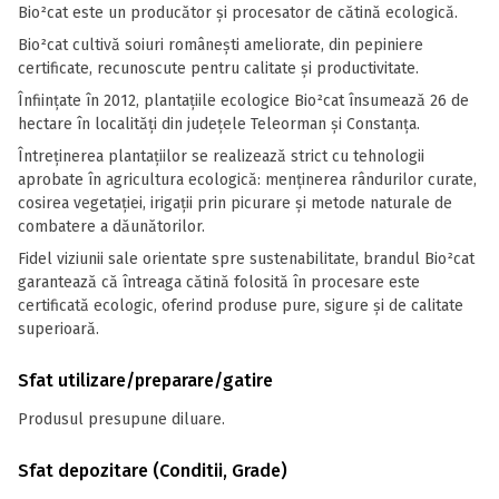
Bio²cat este un producător și procesator de cătină ecologică.
Bio²cat cultivă soiuri românești ameliorate, din pepiniere
certificate, recunoscute pentru calitate și productivitate.
Înființate în 2012, plantațiile ecologice Bio²cat însumează 26 de
hectare în localități din județele Teleorman și Constanța.
Întreținerea plantațiilor se realizează strict cu tehnologii
aprobate în agricultura ecologică: menținerea rândurilor curate,
cosirea vegetației, irigații prin picurare și metode naturale de
combatere a dăunătorilor.
Fidel viziunii sale orientate spre sustenabilitate, brandul Bio²cat
garantează că întreaga cătină folosită în procesare este
certificată ecologic, oferind produse pure, sigure și de calitate
superioară.
Sfat utilizare/preparare/gatire
Produsul presupune diluare.
Sfat depozitare (Conditii, Grade)