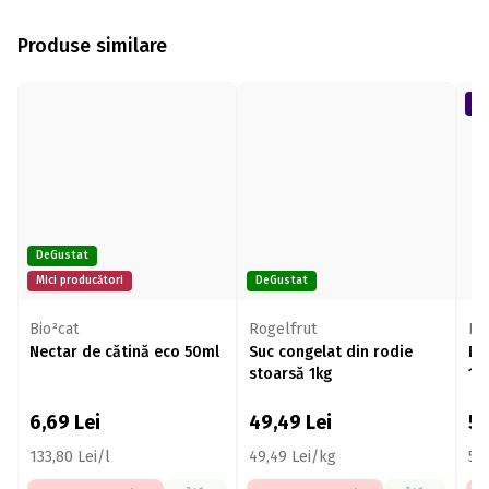
Produse similare
DeGustat
Mici producători
DeGustat
Bio²cat
Rogelfrut
Fru
Nectar de cătină eco 50ml
Suc congelat din rodie
Lă
stoarsă 1kg
1k
6,69
Lei
49,49
Lei
5
133,80 Lei/l
49,49 Lei/kg
54