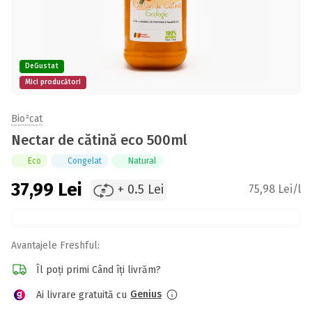
DeGustat
Mici producători
Bio²cat
Nectar de cătină eco 500ml
Eco
Congelat
Natural
37,99
Lei
+ 0.5 Lei
75,98 Lei/l
Avantajele Freshful:
Îl poți primi Când îți livrăm?
Genius
Ai livrare gratuită cu