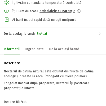
Îți livrăm comanda la temperatură controlată
ambalajele cu garanție
Îți luăm de acasă
Ai banii înapoi rapid dacă nu ești mulțumit
De la același brand:
Bio²cat
Informatii
Ingrediente
De la același brand
Descriere
Nectarul de cătină natural este obținut din fructe de cătină
ecologică presate la rece, îmbogățit cu miere polifloră.
Congelat imediat după preparare, nectarul își păstrează
proprietățile intacte.
Despre Bio²cat