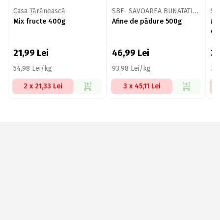
Casa Țărănească
SBF- SAVOAREA BUNATATILOR FERMECATE
Mix fructe 400g
Afine de pădure 500g
Mi
co
21,99
Lei
46,99
Lei
3
54,98 Lei/kg
93,98 Lei/kg
79
2 x 21,33 Lei
3 x 45,11 Lei