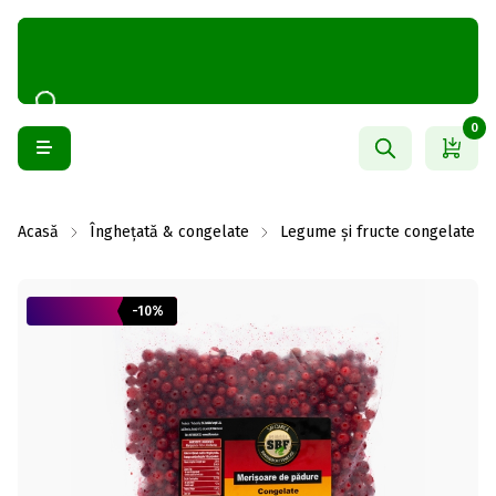
0
Acasă
Înghețată & congelate
Legume și fructe congelate
-10%