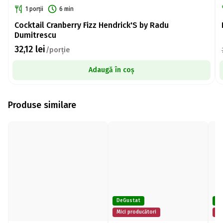
1 porții
6 min
Cocktail Cranberry Fizz Hendrick'S by Radu
Dumitrescu
32,12
lei
/porție
Adaugă în coș
Produse similare
DeGustat
De
Mici producători
Mi