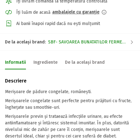
Îți livrăm comanda la temperatură controlată
ambalajele cu garanție
Îți luăm de acasă
Ai banii înapoi rapid dacă nu ești mulțumit
De la același brand:
SBF- SAVOAREA BUNATATILOR FERMECATE
Informatii
Ingrediente
De la același brand
Descriere
Merișoare de pădure congelate, românești.
Merișoarele congelate sunt perfecte pentru prăjituri cu fructe,
înghețate sau smoothie-uri.
Merișoarele previn și trataează infecțiile urinare, au efecte
antiinflamatoare și întăresc sistemul imunitar. În plus, datorită
nivelului mic de zahăr pe care îl conțin, merișoarele sunt
desertul ideal, chiar și pentru cei care suferă de diabet.