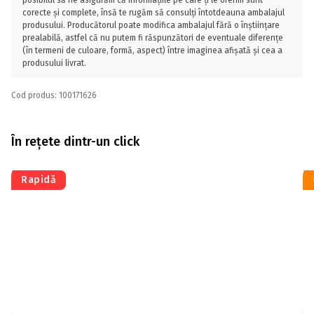
posibilul să ne asigurăm că informațiile pe care ți le oferim sunt
corecte și complete, însă te rugăm să consulți întotdeauna ambalajul
produsului. Producătorul poate modifica ambalajul fără o înștiințare
prealabilă, astfel că nu putem fi răspunzători de eventuale diferențe
(în termeni de culoare, formă, aspect) între imaginea afișată și cea a
produsului livrat.
Cod produs: 100171626
În rețete dintr-un click
Rapidă