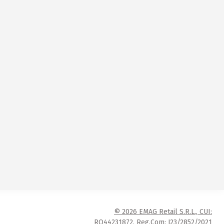
© 2026 EMAG Retail S.R.L., CUI:
RO44231872, Reg.Com: J23/2852/2021