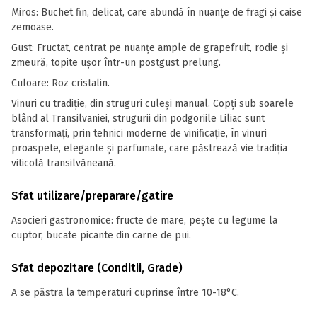
Miros: Buchet fin, delicat, care abundă în nuanţe de fragi şi caise
zemoase.
Gust: Fructat, centrat pe nuanţe ample de grapefruit, rodie şi
zmeură, topite uşor într-un postgust prelung.
Culoare: Roz cristalin.
Vinuri cu tradiție, din struguri culeși manual. Copți sub soarele
blând al Transilvaniei, strugurii din podgoriile Liliac sunt
transformați, prin tehnici moderne de vinificație, în vinuri
proaspete, elegante și parfumate, care păstrează vie tradiția
viticolă transilvăneană.
Sfat utilizare/preparare/gatire
Asocieri gastronomice: fructe de mare, pește cu legume la
cuptor, bucate picante din carne de pui.
Sfat depozitare (Conditii, Grade)
A se păstra la temperaturi cuprinse între 10-18°C.