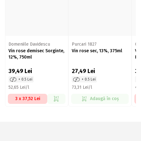
Domeniile Davidescu
Purcari 1827
Cha
Vin rose demisec Sorginte,
Vin rose sec, 13%, 375ml
Vi
12%, 750ml
Po
39,49
Lei
27,49
Lei
3
+ 0.5 Lei
+ 0.5 Lei
52,65 Lei/l
73,31 Lei/l
48,
3 x 37,52 Lei
Adaugă în coș