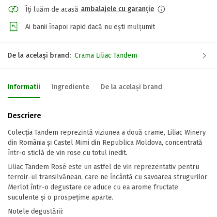
ambalajele cu garanție
Îți luăm de acasă
Ai banii înapoi rapid dacă nu ești mulțumit
De la același brand:
Crama Liliac Tandem
Informatii
Ingrediente
De la același brand
Descriere
Colecţia Tandem reprezintă viziunea a două crame, Liliac Winery
din România și Castel Mimi din Republica Moldova, concentrată
într-o sticlă de vin rose cu totul inedit.
Liliac Tandem Rosé este un astfel de vin reprezentativ pentru
terroir-ul transilvănean, care ne încântă cu savoarea strugurilor
Merlot într-o degustare ce aduce cu ea arome fructate
suculente şi o prospeţime aparte.
Notele degustării: