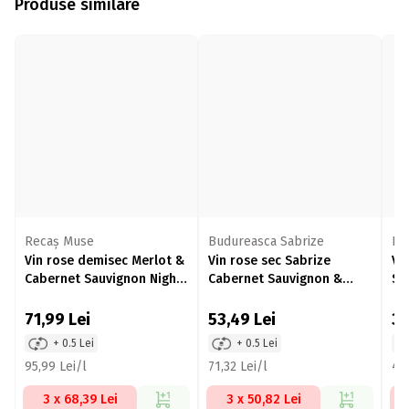
Produse similare
Recaș Muse
Budureasca Sabrize
Ro
Vin rose demisec Merlot &
Vin rose sec Sabrize
Vi
Cabernet Sauvignon Night,
Cabernet Sauvignon &
Sa
12.5%, 750ml
Merlot, 13.5%, 750ml
71,99
Lei
53,49
Lei
3
+ 0.5 Lei
+ 0.5 Lei
95,99 Lei/l
71,32 Lei/l
46,
3 x 68,39 Lei
3 x 50,82 Lei