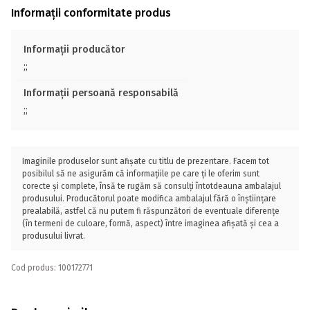
Informații conformitate produs
Informații producător
;;
Informații persoană responsabilă
;;
Imaginile produselor sunt afișate cu titlu de prezentare. Facem tot
posibilul să ne asigurăm că informațiile pe care ți le oferim sunt
corecte și complete, însă te rugăm să consulți întotdeauna ambalajul
produsului. Producătorul poate modifica ambalajul fără o înștiințare
prealabilă, astfel că nu putem fi răspunzători de eventuale diferențe
(în termeni de culoare, formă, aspect) între imaginea afișată și cea a
produsului livrat.
Cod produs: 100172771