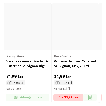
Recaș Muse
Rosé Verité
Be
Vin rose demisec Merlot &
Vin rose demisec Cabernet
Vi
Cabernet Sauvignon Night,
Sauvignon, 13%, 750ml
75
12.5%, 750ml
71,99
Lei
34,99
Lei
2
+ 0.5 Lei
+ 0.5 Lei
95,99 Lei/l
46,65 Lei/l
32,
Adaugă în coș
3 x 33,24 Lei