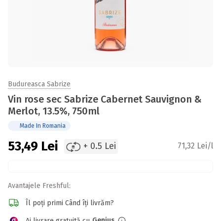
Budureasca Sabrize
Vin rose sec Sabrize Cabernet Sauvignon &
Merlot, 13.5%, 750ml
Made In Romania
53,49
Lei
+ 0.5 Lei
71,32 Lei/l
Avantajele Freshful:
Îl poți primi Când îți livrăm?
Genius
Ai livrare gratuită cu