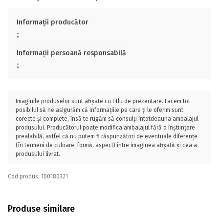
Informații producător
;;
Informații persoană responsabilă
;;
Imaginile produselor sunt afișate cu titlu de prezentare. Facem tot
posibilul să ne asigurăm că informațiile pe care ți le oferim sunt
corecte și complete, însă te rugăm să consulți întotdeauna ambalajul
produsului. Producătorul poate modifica ambalajul fără o înștiințare
prealabilă, astfel că nu putem fi răspunzători de eventuale diferențe
(în termeni de culoare, formă, aspect) între imaginea afișată și cea a
produsului livrat.
Cod produs: 100180321
Produse similare