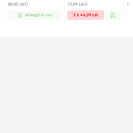
88,65 Lei/l
73,99 Lei/l
84,
Adaugă în coș
2 x 44,39 Lei