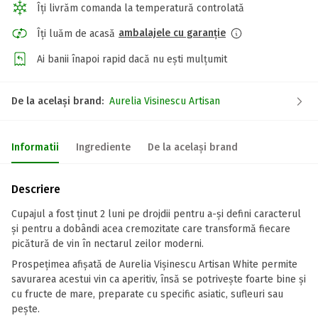
Îți livrăm comanda la temperatură controlată
ambalajele cu garanție
Îți luăm de acasă
Ai banii înapoi rapid dacă nu ești mulțumit
De la același brand:
Aurelia Visinescu Artisan
Informatii
Ingrediente
De la același brand
Descriere
Cupajul a fost ţinut 2 luni pe drojdii pentru a-şi defini caracterul
şi pentru a dobândi acea cremozitate care transformă fiecare
picătură de vin în nectarul zeilor moderni.
Prospeţimea afişată de Aurelia Vişinescu Artisan White permite
savurarea acestui vin ca aperitiv, însă se potriveşte foarte bine şi
cu fructe de mare, preparate cu specific asiatic, sufleuri sau
peşte.