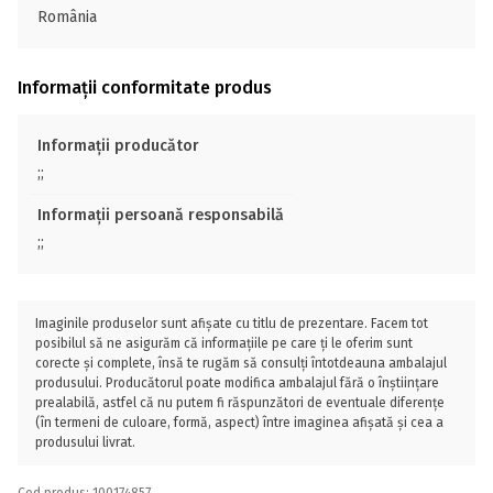
România
Informații conformitate produs
Informații producător
;;
Informații persoană responsabilă
;;
Imaginile produselor sunt afișate cu titlu de prezentare. Facem tot
posibilul să ne asigurăm că informațiile pe care ți le oferim sunt
corecte și complete, însă te rugăm să consulți întotdeauna ambalajul
produsului. Producătorul poate modifica ambalajul fără o înștiințare
prealabilă, astfel că nu putem fi răspunzători de eventuale diferențe
(în termeni de culoare, formă, aspect) între imaginea afișată și cea a
produsului livrat.