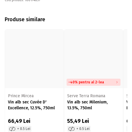
Cod produs: 100174857
Produse similare
-40% pentru al 2-lea
Prince Mircea
Serve Terra Romana
Se
Vin alb sec Cuvée D'
Vin alb sec Milenium,
Vi
Excellence, 12.5%, 750ml
13.5%, 750ml
Fe
66,49
Lei
55,49
Lei
6
+ 0.5 Lei
+ 0.5 Lei