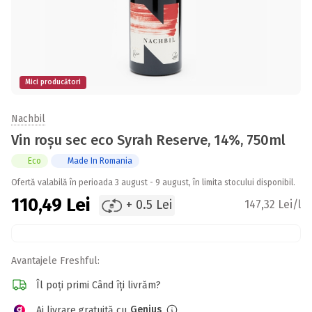
Mici producători
Nachbil
Vin roșu sec eco Syrah Reserve, 14%, 750ml
Eco
Made In Romania
Ofertă valabilă în perioada 3 august - 9 august, în limita stocului disponibil.
110,49
Lei
+ 0.5 Lei
147,32 Lei/l
Avantajele Freshful:
Îl poți primi Când îți livrăm?
Genius
Ai livrare gratuită cu