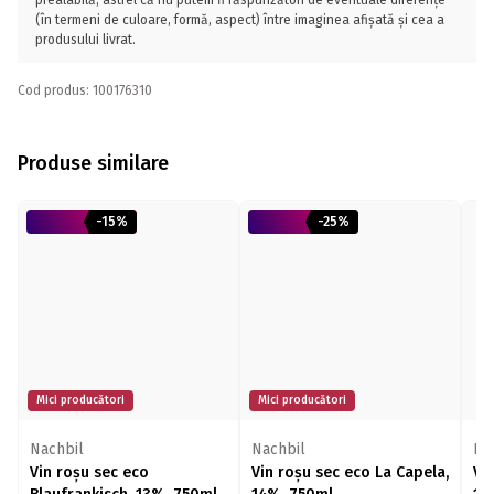
prealabilă, astfel că nu putem fi răspunzători de eventuale diferențe
(în termeni de culoare, formă, aspect) între imaginea afișată și cea a
produsului livrat.
Cod produs: 100176310
Produse similare
-15%
-25%
Mici producători
Mici producători
Nachbil
Nachbil
Do
Vin roșu sec eco
Vin roșu sec eco La Capela,
Vi