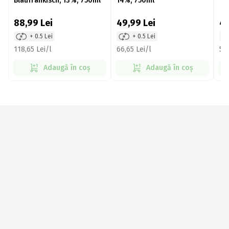
Blaufrankisch, 13%, 750ml
14%, 750ml
14
88,99
Lei
49,99
Lei
4
+ 0.5 Lei
+ 0.5 Lei
118,65 Lei/l
66,65 Lei/l
59,
Adaugă în coș
Adaugă în coș